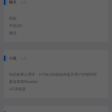
聊天
x 3
陌陌
手机QQ
微信
小说
x 3
动态效果心理学：HTML5动画如何提升用户停留时间
爱读掌阅iReader
UC浏览器