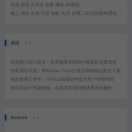
女孩 精灵 尖耳朵 蓝眼 项链 4k壁纸
晚上 湖水 女孩 竹排 渔船 鸟 灯 好看二次元动漫4k壁纸3840×2160
美团
x 4
暗黑模式设计哲学：从节能美学到用户视觉舒适度优化
色彩理论实战：用Adobe Color打造品牌情绪化配色方案
动态效果心理学：HTML5动画如何提升用户停留时间
响应式设计终极指南：从流式布局到媒体查询全解析
Android
x 4