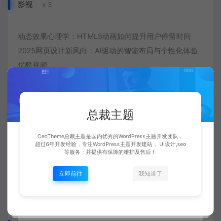
影视
x 3
动态效果心理学：HTML5动画如何提升用户停留时间
2025网页设计新风向：AI驱动的智能布局与个性化体验
优酷视频
总裁主题
网站模板
x 3
CeoTheme总裁主题是国内优秀的WordPress主题开发团队，
超过6年开发经验，专注WordPress主题开发建站， UI设计,seo
卫浴品牌网站模板
等服务；并提供有保障的维护及售后！
视频制作网站模板
立即前往
我知道了
服饰礼服网站模板