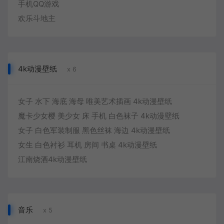
手机QQ游戏
欢乐斗地主
4k动漫壁纸
x 6
女子 水下 海底 海母 唯美艺术插画 4k动漫壁纸
魔卡少女樱 美少女 床 手机 白色袜子 4k动漫壁纸
女子 白色军装制服 黑色丝袜 海边 4k动漫壁纸
女生 白色衬衫 耳机 房间 书桌 4k动漫壁纸
江南烧酒4k动漫壁纸
音乐
x 5