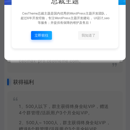
总裁主题
4、邀请CeoMax-Pro主题演示站客服
CeoTheme总裁主题是国内优秀的WordPress主题开发团队，
88888888加入
QQ
群，设置群管理。
超过6年开发经验，专注WordPress主题开发建站， UI设计,seo
等服务；并提供有保障的维护及售后！
5、QQ群名称需要在前后任意位置加上
【CeoMax-Pro主题演示站】字样。
立即前往
我知道了
6、@全体成员，并发公告：本群已加入
CeoMax-Pro主题演示站群联盟，CeoMax-
Pro主题演示站，注册就能
下载
素材
！
ceomax-pro.ceotheme.com。
获得福利
1、500人以下，群主获得终身全站VIP，赠送
4个群管理/活跃用户3个月全站VIP。
2、500人~ 1000人，群主获得终身全站VIP，
赠送8个群管理/活跃用户3个月全站VIP。