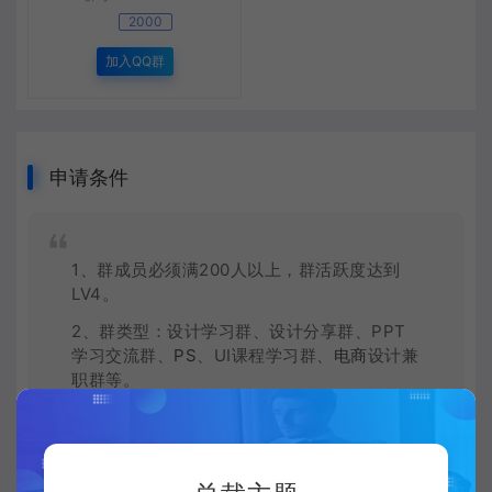
2000
加入QQ群
申请条件
1、群成员必须满200人以上，群活跃度达到
LV4。
2、群类型：设计学习群、设计分享群、PPT
学习交流群、
PS
、UI课程学习群、
电商
设计兼
职群等。
3、认可CeoMax-Pro主题演示站的理念，维
护CeoMax-Pro主题演示站的声誉和利益，配
合CeoMax-Pro主题演示站活动、网站宣传推
广。