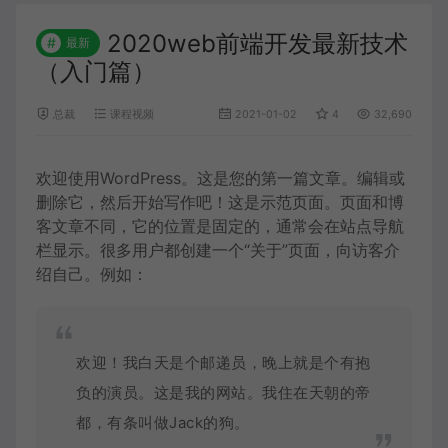
未填写名称则按顺序【课程1】以此类推
播放
2020web前端开发最新技术
#
最新
（入门篇）
未填写名称则按顺序【课程1】以此类推
播放
未填写名称则按顺序【课程1】以此类推
播放
总裁
课程视频
2021-01-02
4
32,690
未填写名称则按顺序【课程1】以此类推
播放
欢迎使用WordPress。这是您的第一篇文章。编辑或
未填写名称则按顺序【课程1】以此类推
播放
删除它，然后开始写作吧！这是示范页面。页面和博
客文章不同，它的位置是固定的，通常会在站点导航
未填写名称则按顺序【课程1】以此类推
播放
栏显示。很多用户都创建一个“关于”页面，向访客介
未填写名称则按顺序【课程1】以此类推
播放
绍自己。例如：
未填写名称则按顺序【课程1】以此类推
播放
未填写名称则按顺序【课程1】以此类推
播放
欢迎！我白天是个邮递员，晚上就是个有抱
未填写名称则按顺序【课程1】以此类推
播放
负的演员。这是我的网站。我住在天朝的帝
都，有条叫做Jack的狗。
未填写名称则按顺序【课程1】以此类推
播放