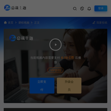
登录
首页
课程视频
正文
我要投稿
当前视频内容需要支付
6.00 C币
后播
放
VIP折扣
立即支
升级会
付
员