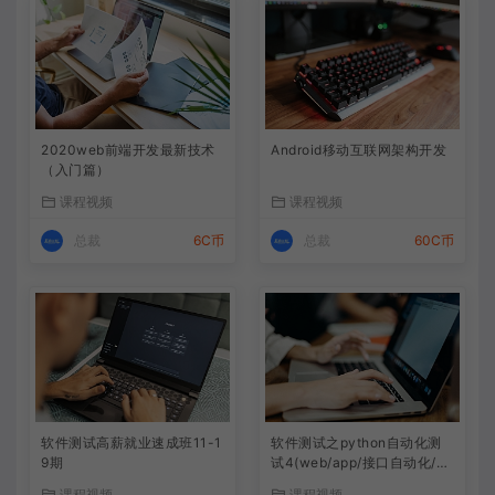
未填写名称则按顺序【课程1】以此类推
播放
未填写名称则按顺序【课程1】以此类推
播放
2020web前端开发最新技术
Android移动互联网架构开发
（入门篇）
课程视频
课程视频
总裁
6C币
总裁
60C币
软件测试高薪就业速成班11-1
软件测试之python自动化测
9期
试4(web/app/接口自动化/自
动化框架）
课程视频
课程视频