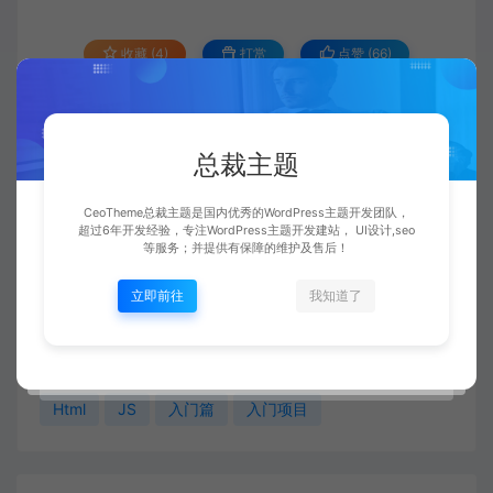
未填写名称则按顺序【课程1】以此类推
播放
收藏 (4)
打赏
点赞 (
66
)
未填写名称则按顺序【课程1】以此类推
播放
未填写名称则按顺序【课程1】以此类推
播放
未填写名称则按顺序【课程1】以此类推
播放
所有文章为演示数据，不提供下载地址，版权归原作者所有，
总裁主题
仅提供演示效果！
未填写名称则按顺序【课程1】以此类推
播放
CeoTheme总裁主题是国内优秀的WordPress主题开发团队，
CeoMax-Pro主题
课程视频
2020web前端开发最新
未填写名称则按顺序【课程1】以此类推
播放
超过6年开发经验，专注WordPress主题开发建站， UI设计,seo
技术（入门篇）
http://ceomax-
等服务；并提供有保障的维护及售后！
pro.ceotheme.com/shipin/707.html
未填写名称则按顺序【课程1】以此类推
播放
立即前往
我知道了
未填写名称则按顺序【课程1】以此类推
播放
未填写名称则按顺序【课程1】以此类推
播放
2020web前端开发最新技术
CS3
CSS
H5
未填写名称则按顺序【课程1】以此类推
播放
Html
JS
入门篇
入门项目
未填写名称则按顺序【课程1】以此类推
播放
未填写名称则按顺序【课程1】以此类推
播放