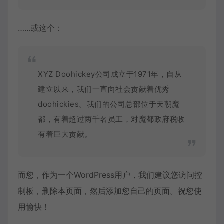
未填写名称则按顺序【课程1】以此类推
播放
未填写名称则按顺序【课程1】以此类推
播放
……或这个：
未填写名称则按顺序【课程1】以此类推
播放
未填写名称则按顺序【课程1】以此类推
播放
XYZ Doohickey公司成立于1971年，自从
未填写名称则按顺序【课程1】以此类推
播放
建立以来，我们一直向社会贡献着优秀
doohickies。我们的公司总部位于天朝魔
未填写名称则按顺序【课程1】以此类推
播放
都，有着超过两千名员工，对魔都政府税收
未填写名称则按顺序【课程1】以此类推
播放
有着巨大贡献。
未填写名称则按顺序【课程1】以此类推
播放
未填写名称则按顺序【课程1】以此类推
播放
而您，作为一个WordPress用户，我们建议您访问
控
未填写名称则按顺序【课程1】以此类推
播放
制板
，删除本页面，然后添加您自己的页面。祝您使
未填写名称则按顺序【课程1】以此类推
播放
用愉快！
未填写名称则按顺序【课程1】以此类推
播放