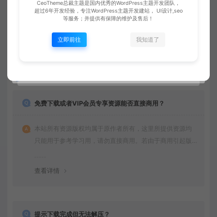
CeoTheme总裁主题是国内优秀的WordPress主题开发团队，
超过6年开发经验，专注WordPress主题开发建站， UI设计,seo
等服务；并提供有保障的维护及售后！
立即前往
我知道了
常见问题
免费下载或者VIP会员专享资源能否直接商用？
本站所有资源版权均属于原作者所有，这里所提供资源均
只能用于参考学习用，请勿直接商用。若由于商用引起版
权纠纷，一切责任均由使用者承担。
查看详情
提示下载完成但无法解压？