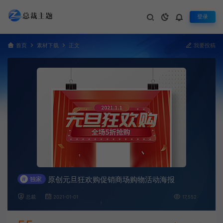
登录
首页
素材下载
正文
我要投稿
原创元旦狂欢购促销商场购物活动海报
#
独家
总裁
2021-01-01
17,552