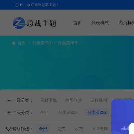
HI，欢迎来到总裁主题！
首页
列表样式
内页样
首页
分类菜单1
分类菜单3
一级分类：
素材下载
美图欣赏
课程视频
模板下载
二级分类：
全部
分类菜单2
分类菜单3
分类菜单
价格筛选：
全部
免费
收费
VIP专属
VIP免费