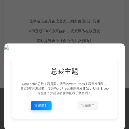
营销推广
让网站天生具备成交力，助力百度推广转化
API直通2000多家媒体，权威媒体在线直发
实时提升企业社会公信力及影响力
点击咨询
总裁主题
CeoTheme总裁主题是国内优秀的WordPress主题开发团队，
超过6年开发经验，专注WordPress主题开发建站， UI设计,seo
等服务；并提供有保障的维护及售后！
立即前往
我知道了
高端网站建设
我们用最精诚的设计为您提升企业和品牌价值