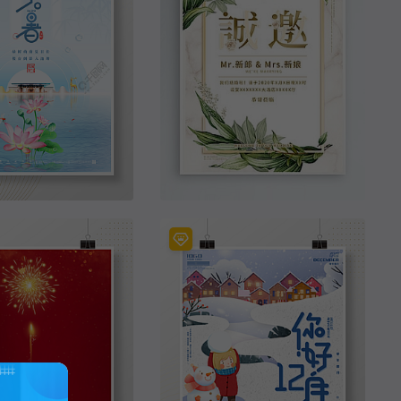
原创欧式简约婚礼邀请函海报小清新迎宾牌
金色绚烂烟花海报