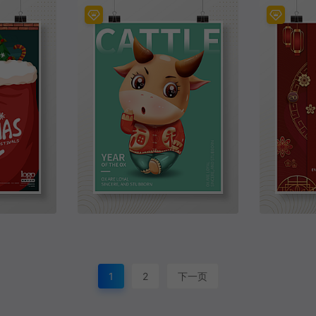
活动海报
原创圣诞树圣诞节圣诞快乐海报
2021牛年新年圆润3D风牛元素海报
诞节海报
牛年大吉
1
2
下一页