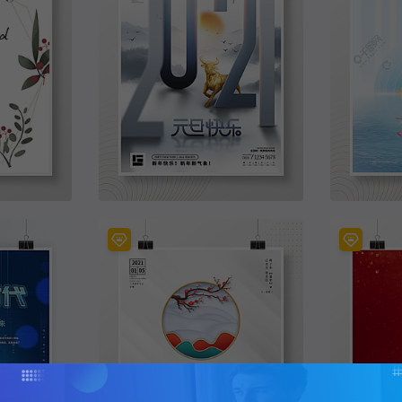
小清新植物边框婚礼邀请函简约海报背景
简约中国风2021牛年字体新年创意海报
元旦新年