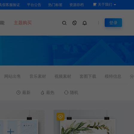
关于我们
真假客服验证
平台公告
热门标签
资源存档
能
主题购买
登录
网站出售
音乐素材
视频素材
套图下载
模特信息
分
最新
最热
随机