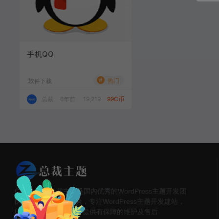
手机QQ
#
热门
软件下载
总裁
6年前
19,219
99C币
CeoTheme总裁主题是国内优秀的WordPress主题开发团
队， 超过6年开发经验，专注WordPress主题开发建站，
UI设计,seo等服务；并提供有保障的维护及售后