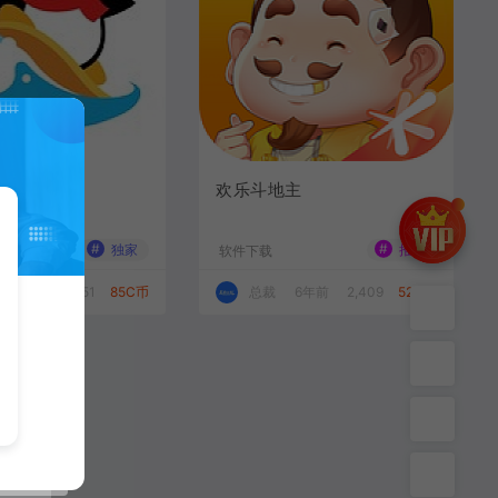
游戏
欢乐斗地主
#
#
独家
推荐
软件下载
6年前
2,451
85C币
总裁
6年前
2,409
52C币