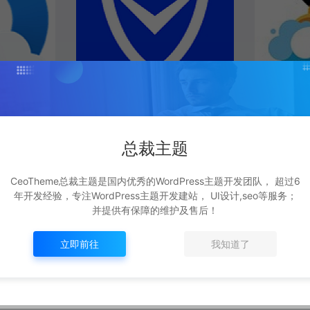
腾讯手机管家
手机QQ
总裁主题
#
热门
软件下载
软件下载
CeoTheme总裁主题是国内优秀的WordPress主题开发团队， 超过6
总
442
99C币
总裁
6年前
2,449
216C币
裁
年开发经验，专注WordPress主题开发建站， UI设计,seo等服务；
并提供有保障的维护及售后！
立即前往
我知道了