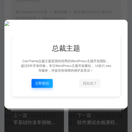
CeoMax-Pro主题
课程视频
软件测试/Python 测试开
发实战进阶班
http://ceomax-
pro.ceotheme.com/shipin/668.html
总裁主题
Python
测试开发实战进阶班
软件测试
CeoTheme总裁主题是国内优秀的WordPress主题开发团队，
超过6年开发经验，专注WordPress主题开发建站， UI设计,seo
等服务；并提供有保障的维护及售后！
总裁
立即前往
我知道了
生成海报
我们只做高端Wordpress主题开发！
上一篇：
下一篇：
零基础快速掌握物联网C/C++/Python开发技巧 IOT核心内容轻松学
软件测试全栈课程（面试/接口/自动化/性能/安全/项目）