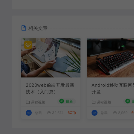
相关文章
2020web前端开发最新
Android移动互联
技术（入门篇）
开发
#
#
最新
课程视频
课程视频
总裁
32,674
6C币
总裁
8,969
6