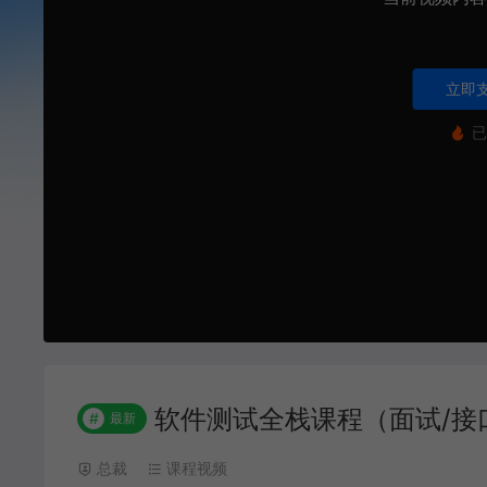
立即
已
软件测试全栈课程（面试/接口
#
最新
总裁
课程视频