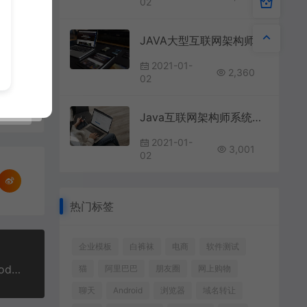
02
JAVA大型互联网架构师涨薪班Java高级架构师
2021-01-
2,360
02
Java互联网架构师系统进阶课程（VIP）
2021-01-
3,001
02
热门标签
企业模板
白裤袜
电商
软件测试
2020逆袭web前端高级开发 | JS/React/VueJS/NodeJS框架实战
猫
阿里巴巴
朋友圈
网上购物
聊天
Android
浏览器
域名转让