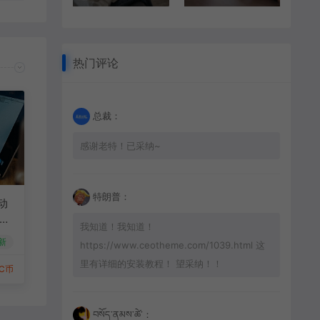
热门评论
总裁：
感谢老特！已采纳~
特朗普：
动
接口
我知道！我知道！
新
https://www.ceotheme.com/1039.html 这
里有详细的安装教程！ 望采纳！！
8C币
བསོད་ནམས་ཚེ་：