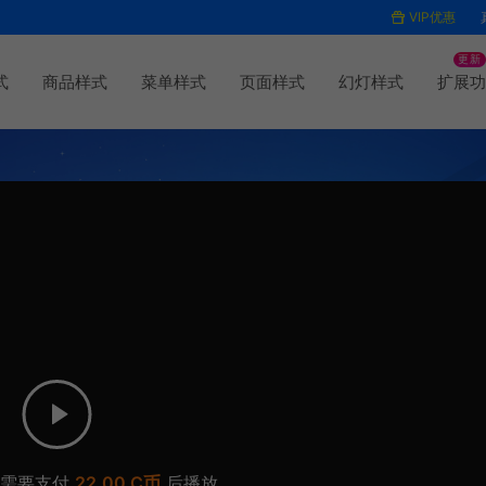
VIP优惠
更新
式
商品样式
菜单样式
页面样式
幻灯样式
扩展功
容需要支付
22.00 C币
后播放