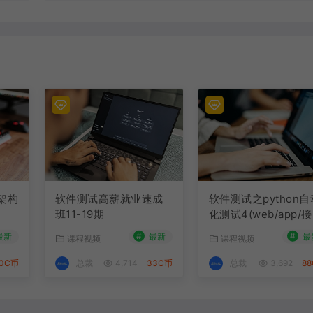
网架构
软件测试高薪就业速成
软件测试之python自
班11-19期
化测试4(web/app/
自动化/自动化框架）
#
#
最新
最新
最
课程视频
课程视频
0C币
总裁
4,714
33C币
总裁
3,692
8