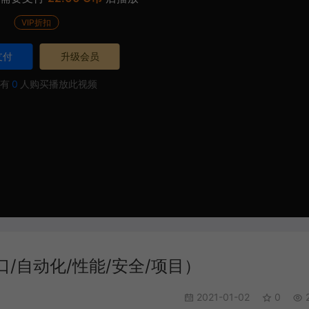
VIP折扣
支付
升级会员
有
0
人购买播放此视频
/自动化/性能/安全/项目）
2021-01-02
0
2