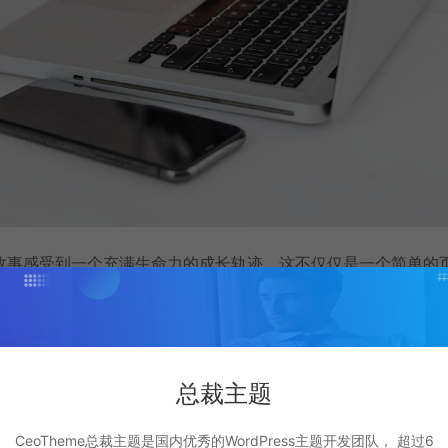
故事感受到一个充满生命力的成长轨迹。这不仅仅是一个简单的
一壶春茶，慢慢讲述这段从平凡到不平凡的旅程。
打赏
点赞 (
0
)
总裁主题
CeoTheme总裁主题是国内优秀的WordPress主题开发团队， 超过6