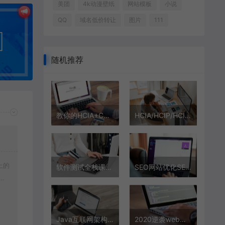
美团
4k动漫壁纸
网站模板
小说
QQ
域名低价转让
图片
111
随机推荐
教你的HCIA+CCNA全套课程HCIP/CCNP/HCIE/CCIE
HCIA/HCIP/HCIE网络工程师实战篇
上的
软件测试全栈课程（面试/接口/自动化/性能/安全/项目）
SEO网站优化SEO网赚|熊掌号|网站建设|快速排名|网络推广网络营销
载
Java互联网架构师系统进阶课程（VIP）
2020逆袭web前端高级开发 | JS/React/VueJS/NodeJS框架实战