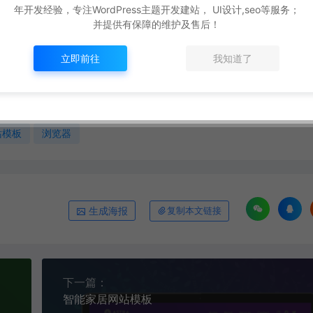
年开发经验，专注WordPress主题开发建站， UI设计,seo等服务；
并提供有保障的维护及售后！
演示效果！
立即前往
我知道了
eomax-pro.ceotheme.com/moban/611.html
站模板
浏览器
生成海报
复制本文链接
下一篇：
智能家居网站模板