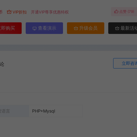
点赞 (
79
)
币
VIP折扣
开通VIP尊享优惠特权
立即购买
查看演示
升级会员
最新活
立即咨
论
发语言
PHP+Mysql