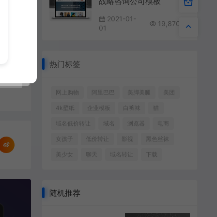
战略咨询公司模板
2021-01-
19,870
01
热门标签
网上购物
阿里巴巴
美脚美腿
美团
4k壁纸
企业模板
白裤袜
猫
域名低价转让
域名
浏览器
电商
女孩子
低价转让
影视
黑色丝袜
美少女
聊天
域名转让
下载
随机推荐