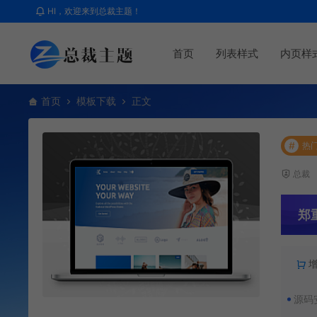
HI，欢迎来到总裁主题！
首页
列表样式
内页样
首页
模板下载
正文
#
热
总裁
郑
源码