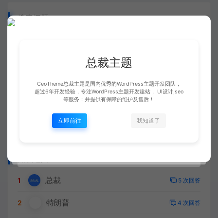
搜索问题
总裁主题
# Python
# WordPress安装
# 公务员
CeoTheme总裁主题是国内优秀的WordPress主题开发团队，
# 总统竞选
# 服务器扩容
# 测试标签
超过6年开发经验，专注WordPress主题开发建站， UI设计,seo
等服务；并提供有保障的维护及售后！
# 问题
# 黑丝
立即前往
我知道了
知识达人
总裁
1
5 次回答
特朗普
2
4 次回答