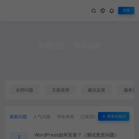
登录
问答社区
·
有问必答
全部问题
主题使用
建议反馈
服务器
最新问题
人气问题
等你来答
已有回答
悬赏问题
登录后提问
WordPress如何安装？（测试悬赏问题）
7