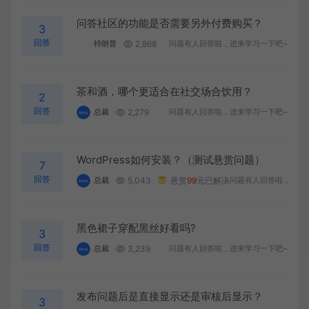
问答社区的功能是否需要另外付费购买？
3
回答
2,868
特朗普
问题有人回答啦，进来学习一下吧~
茶和酒，哪个更适合在社交场合饮用？
2
回答
2,279
总裁
问题有人回答啦，进来学习一下吧~
WordPress如何安装？（测试悬赏问题）
7
回答
5,043
悬赏
99
元已解决
总裁
问题有人回答啦，进来
黑色裙子穿配黑丝好看吗?
3
回答
3,239
总裁
问题有人回答啦，进来学习一下吧~
发布问题后是直接显示还是审核后显示？
3