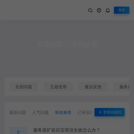
登录
问答社区
·
有问必答
全部问题
主题使用
建议反馈
服务器
最新问题
人气问题
等你来答
已有回答
悬赏问题
登录后提问
服务器扩容后宝塔没生效怎么办？
2