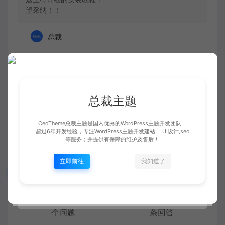
望采纳！！
总裁
2023年10月29日 下午10:03
登录以回复
@特朗普
感谢老特！已采纳~
总裁主题
CeoTheme总裁主题是国内优秀的WordPress主题开发团队，
超过6年开发经验，专注WordPress主题开发建站， UI设计,seo
等服务；并提供有保障的维护及售后！
立即前往
我知道了
数据统计
10
13
个问题
条回答