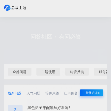
问答社区
·
有问必答
全部问题
主题使用
建议反馈
服务器
总裁主题
最新问题
人气问题
等你来答
已有回答
悬赏问题
登录后提问
CeoTheme总裁主题是国内优秀的WordPress主题开发团队，
超过6年开发经验，专注WordPress主题开发建站， UI设计,seo
等服务；并提供有保障的维护及售后！
黑色裙子穿配黑丝好看吗?
3