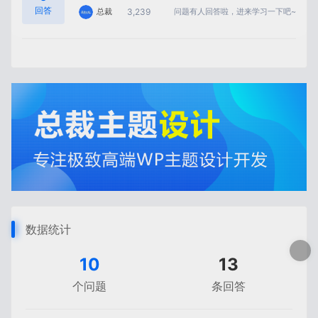
回答
3,239
总裁
问题有人回答啦，进来学习一下吧~
立即前往
我知道了
数据统计
10
13
个问题
条回答
菜单
首页
问答
论坛
我的