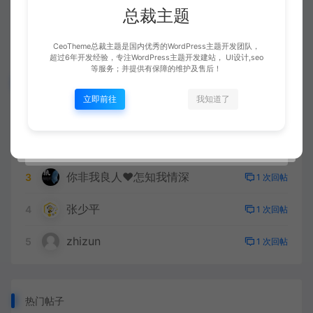
总裁主题
# 测试标签
# 生而为人
# 论坛功能
CeoTheme总裁主题是国内优秀的WordPress主题开发团队，
超过6年开发经验，专注WordPress主题开发建站， UI设计,seo
等服务；并提供有保障的维护及售后！
明星会员
立即前往
我知道了
总裁
1
5 次回帖
副业联盟☞lm90.com
2
2 次回帖
你非我良人❤怎知我情深
3
1 次回帖
张少平
4
1 次回帖
zhizun
5
1 次回帖
热门帖子