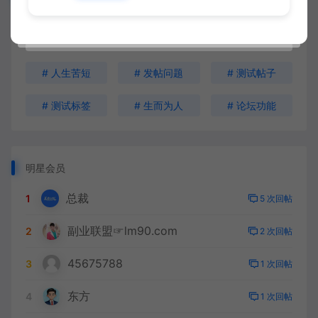
# 人生苦短
# 发帖问题
# 测试帖子
# 测试标签
# 生而为人
# 论坛功能
明星会员
总裁
1
5 次回帖
副业联盟☞lm90.com
2
2 次回帖
45675788
3
1 次回帖
东方
4
1 次回帖