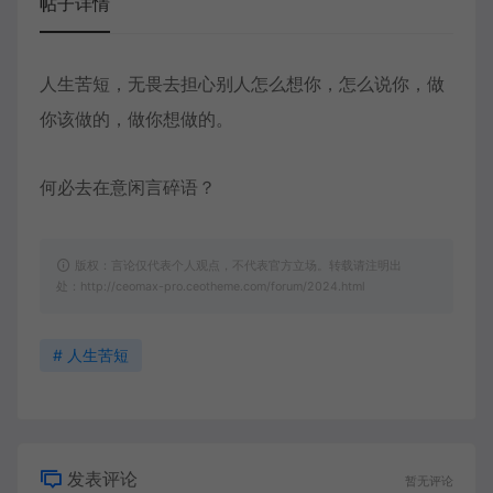
帖子详情
人生苦短，无畏去担心别人怎么想你，怎么说你，做
你该做的，做你想做的。
何必去在意闲言碎语？
版权：言论仅代表个人观点，不代表官方立场。转载请注明出
处：http://ceomax-pro.ceotheme.com/forum/2024.html
# 人生苦短
发表评论
暂无评论