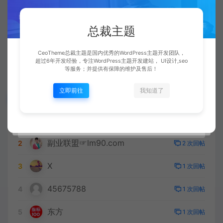
总裁主题
# 人生苦短
# 发帖问题
# 测试帖子
CeoTheme总裁主题是国内优秀的WordPress主题开发团队，
# 测试标签
# 生而为人
# 论坛功能
超过6年开发经验，专注WordPress主题开发建站， UI设计,seo
等服务；并提供有保障的维护及售后！
立即前往
我知道了
明星会员
总裁
1
5 次回帖
副业联盟☞lm90.com
2
2 次回帖
X
3
1 次回帖
45675788
4
1 次回帖
东方
5
1 次回帖