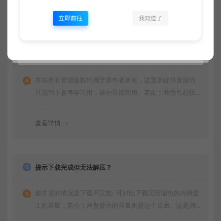
立即前往
我知道了
常见问题
免费下载或者VIP会员专享资源能否直接商用？
本站所有资源版权均属于原作者所有，这里所提供资源均
只能用于参考学习用，请勿直接商用。若由于商用引起版
权纠纷，一切责任均由使用者承担。
查看详情
提示下载完成但无法解压？
最常见的情况是下载不完整: 可对比下载完压缩包的与网盘
上的容量，若小于网盘提示的容量则是这个原因。这是浏
览器下载的bug，建议用