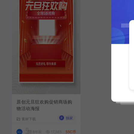
原创元旦狂欢购促销商场购
物活动海报
#
独家
素材下载
总
6年前
17,565
55C币