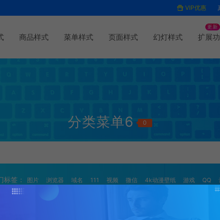
VIP优惠
更新
式
商品样式
菜单样式
页面样式
幻灯样式
扩展功
分类菜单6
0
门标签：
图片
浏览器
域名
111
视频
微信
4k动漫壁纸
游戏
QQ