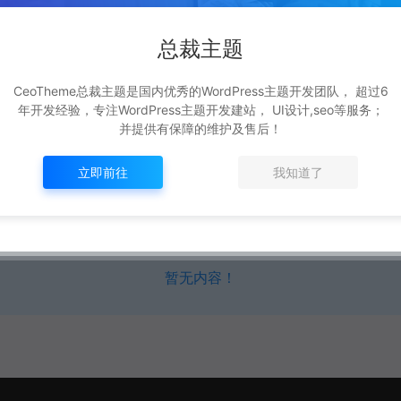
总裁主题
载
文章资讯
软件下载
新闻博客
设计教程
域名转让
CeoTheme总裁主题是国内优秀的WordPress主题开发团队， 超过6
菜单4
分类菜单5
分类菜单6
分类菜单8
年开发经验，专注WordPress主题开发建站， UI设计,seo等服务；
并提供有保障的维护及售后！
立即前往
我知道了
免费
升级VIP无限免费下载
暂无内容！