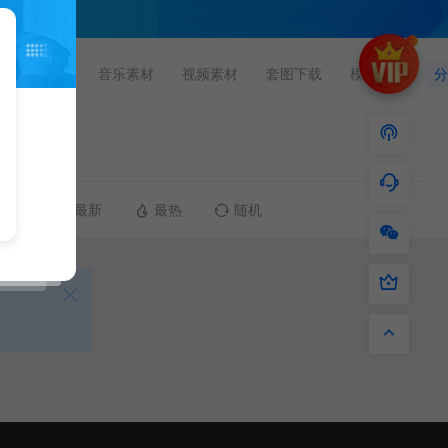
网站出售
音乐素材
视频素材
套图下载
模特信息
分
最新
最热
随机